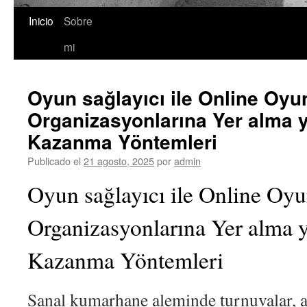
Inicio
Sobre
Saltar
mi
al
contenido
Oyun sağlayıcı ile Online Oyu
Organizasyonlarına Yer alma y
Kazanma Yöntemleri
Publicado el
21 agosto, 2025
por
admin
Oyun sağlayıcı ile Online Oy
Organizasyonlarına Yer alma y
Kazanma Yöntemleri
Sanal kumarhane aleminde turnuvalar, ad