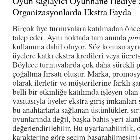
Oyun sağlayıcı Oyunhane Hediye Ş
Organizasyonlarda Ekstra Fayda
Birçok üye turnuvalara katılmadan önce
talep eder. Aynı noktada tam anında
pin
kullanıma dahil oluyor. Söz konusu ayrıc
üyelere katkı ekstra kredileri veya ücrets
Böylece turnuvalarda çok daha sürekli pe
çoğaltma fırsatı oluşur. Marka, promosyo
olarak ilerletir ve müşterilerine farklı ş
belli bir etkinliğe katılımda işleyen olan
vasıtasıyla üyeler ekstra giriş imkanları 
bu anahtarlarla sağlanan üstünlükler, sı
oyunlarında değil, başka bahis yeri alan
değerlendirilebilir. Bu uyarlanabilirlik,
karakterine göre seçim başarabilmesini 