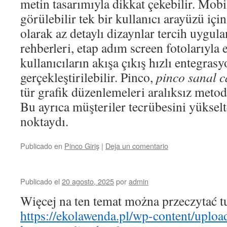
metin tasarımıyla dikkat çekebilir. Mobi
görülebilir tek bir kullanıcı arayüzü içi
olarak az detaylı dizaynlar tercih uygulan
rehberleri, etap adım screen fotolarıyla 
kullanıcıların akışa çıkış hızlı entegras
gerçekleştirilebilir. Pinco,
pinco sanal c
tür grafik düzenlemeleri aralıksız metod 
Bu ayrıca müşteriler tecrübesini yükselt
noktaydı.
Publicado en
Pinco Giriş
|
Deja un comentario
Publicado el
20 agosto, 2025
por
admin
Więcej na ten temat można przeczytać tu
https://ekolawenda.pl/wp-content/uploa