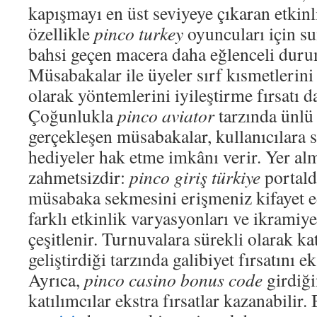
kapışmayı en üst seviyeye çıkaran etkinl
özellikle
pinco turkey
oyuncuları için su
bahsi geçen macera daha eğlenceli durum
Müsabakalar ile üyeler sırf kısmetlerin
olarak yöntemlerini iyileştirme fırsatı da
Çoğunlukla
pinco aviator
tarzında ünlü 
gerçekleşen müsabakalar, kullanıcılara 
hediyeler hak etme imkânı verir. Yer a
zahmetsizdir:
pinco giriş türkiye
portald
müsabaka sekmesini erişmeniz kifayet ed
farklı etkinlik varyasyonları ve ikrami
çeşitlenir. Turnuvalara sürekli olarak ka
geliştirdiği tarzında galibiyet fırsatını e
Ayrıca,
pinco casino bonus code
girdiği
katılımcılar ekstra fırsatlar kazanabilir.