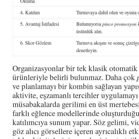
Okuma
4. Katılım
Turnuvaya dahil olun ve oyuna 
5. Avantaj İstifadesi
Bulunuyorsa
pinco promosyon 
üstünlük alın.
6. Skor Gözlem
Turnuva akışını ve sonuç çizelge
denetleyin.
Organizasyonlar bir tek klasik otomatik
ürünleriyle belirli bulunmaz. Daha çok
ve planlamayı bir kombin sağlayan yapıs
aktivite, eşzamanlı tercihler uygulamayı 
müsabakalarda gerilimi en üst mertebesin
farklı eğlence modellerinde oluşturduğu 
katılımcıya sunum yapar. Söz gelimi, vi
göz alıcı görsellere içeren ayrıcalıklı etk