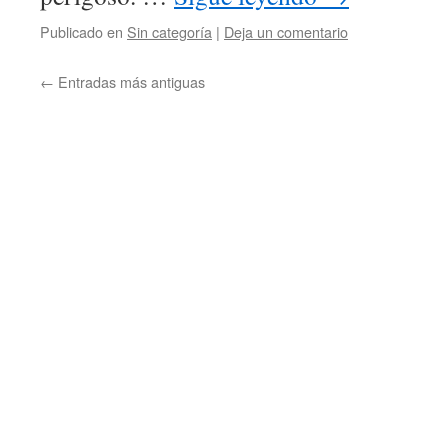
Publicado en
Sin categoría
|
Deja un comentario
←
Entradas más antiguas