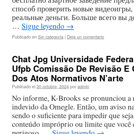
способ проверить новые видеоигры,
реальные деньги. Больше всего вы 
…
Sigue leyendo
→
Publicado en
Sin categoría
|
Deja un comentario
Chat Jpg Universidade Federa
Ufpb Comissão De Revisão E 
Dos Atos Normativos N’arte
Publicado el
20 octubre, 2024
por
admin
No informe, K-Brooks se pronunciou a 
indevido da Omegle. Então, um aviso na
sendo o suficiente para impedir que sej
conteúdo impróprio ou limite que você
perigoso. …
Sigue leyendo
→