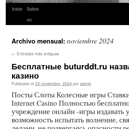
Inicio
Sobre
Saltar
mi
al
contenido
noviembre 2024
Archivo mensual:
←
Entradas más antiguas
Бесплатные buturddt.ru наз
казино
Publicado el
25 noviembre, 2024
por
admin
Посты Слоты Колесные игры Ставки
Internet Casino Полностью бесплатн
учреждение онлайн -игры издавать 
возможность испытать волнение, св
делами, не подвергаясь опасности р