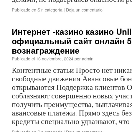
Publicado en
Sin categoría
|
Deja un comentario
Интернет -казино казино Unl
официальный сайт онлайн 5
вознаграждение
Publicado el
16 noviembre, 2024
por
admin
Контентные статьи Просто нет ника
свободные движения Авансовые бон
открываются Поддержка клиентов О
соблазняют совершенно новых участ
получить преимущества, выплачива
авансовые платежи. Прямо здесь без
кредиты специально удваивают, чт
Publicado en
Sin categoría
|
Deja un comentario