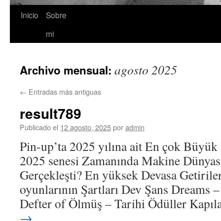
Inicio
Sobre
Saltar
mi
al
contenido
agosto 2025
Archivo mensual:
←
Entradas más antiguas
result789
Publicado el
12 agosto, 2025
por
admin
Pin-up’ta 2025 yılına ait En çok Büyük
2025 senesi Zamanında Makine Dünyas
Gerçekleşti? En yüksek Devasa Getirile
oyunlarının Şartları Dev Şans Dreams –
Defter of Ölmüş – Tarihi Ödüller Kapıl
→