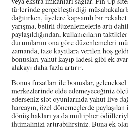
veya ekstra imkânları sağlar. Pin Up sites
türlerinde gerçekleştirdiği müsabakalarl
dağıtırken, üyelere kapsamlı bir rekabet
yarışma, belirli düzenlemelerle artı dahi
paylaşıldığından, kullanıcıların taktikler
durumlarını ona göre düzenlemeleri m
zamanda, taze kayıtlara verilen hoş geld
bonusları yahut kayıp iadesi gibi ek avan
alakayı daha fazla artırır.
Bonus fırsatları ile bonuslar, geleneksel
merkezlerinde elde edemeyeceğiniz ölçü
ederseniz slot oyunlarında yahut live da
harcayın, özel dönemeçlerde paylaşılan il
dönüş hakları ya da multiplier ödülleri
ihtimalinizi artırabilirsiniz. Buna ek ol