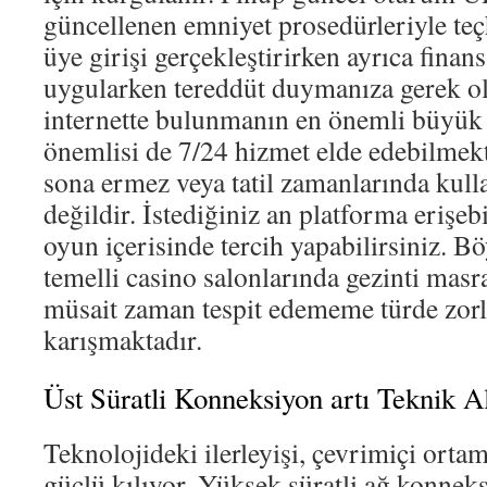
güncellenen emniyet prosedürleriyle teçh
üye girişi gerçekleştirirken ayrıca finans
uygularken tereddüt duymanıza gerek o
internette bulunmanın en önemli büyük 
önemlisi de 7/24 hizmet elde edebilmekti
sona ermez veya tatil zamanlarında kull
değildir. İstediğiniz an platforma erişebi
oyun içerisinde tercih yapabilirsiniz. Böy
temelli casino salonlarında gezinti masr
müsait zaman tespit edememe türde zorl
karışmaktadır.
Üst Süratli Konneksiyon artı Teknik A
Teknolojideki ilerleyişi, çevrimiçi ortam
güçlü kılıyor. Yüksek süratli ağ konnek