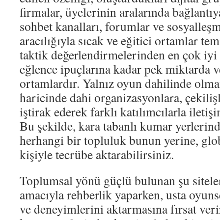
firmalar, üyelerinin aralarında bağlantıy
sohbet kanalları, forumlar ve sosyalleş
aracılığıyla sıcak ve eğitici ortamlar te
taktik değerlendirmelerinden en çok iyi
eğlence ipuçlarına kadar pek miktarda ve
ortamlardır. Yalnız oyun dahilinde olmam
haricinde dahi organizasyonlara, çekilişl
iştirak ederek farklı katılımcılarla ileti
Bu şekilde, kara tabanlı kumar yerlerinde
herhangi bir topluluk bunun yerine, glo
kişiyle tecrübe aktarabilirsiniz.
Toplumsal yönü güçlü bulunan şu siteler,
amacıyla rehberlik yaparken, usta oyuns
ve deneyimlerini aktarmasına fırsat verir