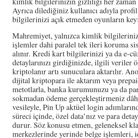
kimlik bilgilerinizin gizliliği her zaman
Ayrıca dilediğiniz kullanıcı adıyla profil
bilgilerinizi açık etmeden oyunların keyf
Mahremiyet, yalnızca kimlik bilgilerinizl
işlemler dahi paralel tek ileri koruma s
alınır. Kredi kart bilgilerinizi ya da e-
detaylarınızı girdiğinizde, ilgili veriler
kriptolanır artı sunuculara aktarılır. A
dijital kriptopara ile aktarım veya prepai
metotlarla, banka kurumunuzu ya da par
sokmadan ödeme gerçekleştirmeniz dâhi
vesileyle, Pin Up aktüel login adımların
süreci içinde, özel data’nız ve para deta
durur. Söz konusu etmen, geleneksel kl
merkezlerinde yerinde belge işlemleri, 