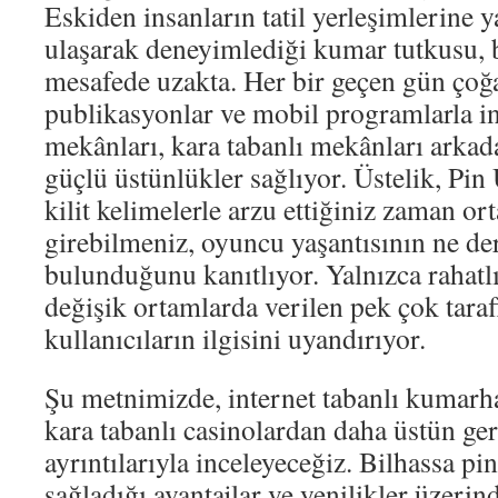
Eskiden insanların tatil yerleşimlerine y
ulaşarak deneyimlediği kumar tutkusu,
mesafede uzakta. Her bir geçen gün çoğa
publikasyonlar ve mobil programlarla in
mekânları, kara tabanlı mekânları arkad
güçlü üstünlükler sağlıyor. Üstelik, Pin 
kilit kelimelerle arzu ettiğiniz zaman o
girebilmeniz, oyuncu yaşantısının ne der
bulunduğunu kanıtlıyor. Yalnızca rahatlık
değişik ortamlarda verilen pek çok tarafl
kullanıcıların ilgisini uyandırıyor.
Şu metnimizde, internet tabanlı kumarha
kara tabanlı casinolardan daha üstün ger
ayrıntılarıyla inceleyeceğiz. Bilhassa pi
sağladığı avantajlar ve yenilikler üzerind