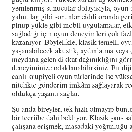
yenilenmiş sunucular dolayısıyla, oyun
yahut lag gibi sorunlar ciddi oranda geri
pinup yükle gibi mobil uygulamalar, etkil
sağladığı için oyun deneyimleri çok faz
kazanıyor. Böylelikle, klasik temelli oy
yaşanabilecek akustik, aydınlatma veya 
meydana gelen dikkat dağınıklığını gö
deneyiminize odaklanabilirsiniz. Bu dijita
canlı krupiyeli oyun türlerinde ise yük
nitelikte gönderim imkânı sağlayarak re
oldukça yaşantı sağlar.
Şu anda bireyler, tek hızlı olmayıp bunu
bir tecrübe dahi bekliyor. Klasik şans s
çalışana erişmek, masadaki yoğunluğu a