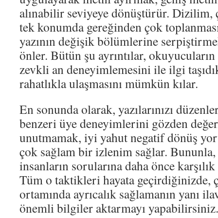
alınabilir seviyeye dönüştürür. Dizilim, 
tek konumda gereğinden çok toplanması 
yazının değişik bölümlerine serpiştirm
önler. Bütün şu ayrıntılar, okuyucuların 
zevkli an deneyimlemesini ile ilgi taşıdık
rahatlıkla ulaşmasını mümkün kılar.
En sonunda olarak, yazılarınızı düzenl
benzeri üye deneyimlerini gözden değe
unutmamak, iyi yahut negatif dönüş yor
çok sağlam bir izlenim sağlar. Bununla, 
insanların sorularına daha önce karşılık 
Tüm o taktikleri hayata geçirdiğinizde, 
ortamında ayrıcalık sağlamanın yanı ilav
önemli bilgiler aktarmayı yapabilirsiniz