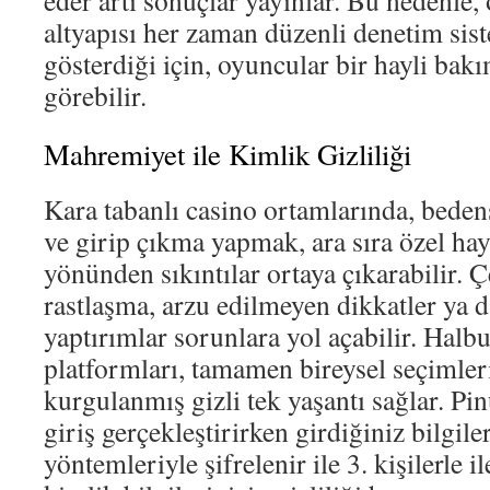
eder artı sonuçlar yayınlar. Bu nedenle, 
altyapısı her zaman düzenli denetim sist
gösterdiği için, oyuncular bir hayli bak
görebilir.
Mahremiyet ile Kimlik Gizliliği
Kara tabanlı casino ortamlarında, bede
ve girip çıkma yapmak, ara sıra özel ha
yönünden sıkıntılar ortaya çıkarabilir. Ç
rastlaşma, arzu edilmeyen dikkatler ya 
yaptırımlar sorunlara yol açabilir. Halb
platformları, tamamen bireysel seçimler
kurgulanmış gizli tek yaşantı sağlar. Pi
giriş gerçekleştirirken girdiğiniz bilgil
yöntemleriyle şifrelenir ile 3. kişilerle 