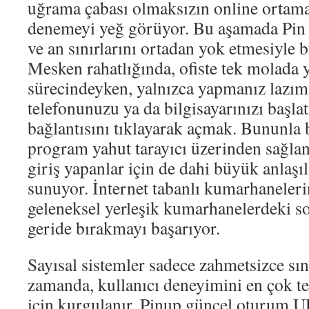
uğrama çabası olmaksızın online ortama
denemeyi yeğ görüyor. Bu aşamada Pin U
ve an sınırlarını ortadan yok etmesiyle b
Mesken rahatlığında, ofiste tek molada 
sürecindeyken, yalnızca yapmanız lazım
telefonunuzu ya da bilgisayarınızı başla
bağlantısını tıklayarak açmak. Bununla bi
program yahut tarayıcı üzerinden sağla
giriş yapanlar için de dahi büyük anlaşı
sunuyor. İnternet tabanlı kumarhanelerin
geleneksel yerleşik kumarhanelerdeki so
geride bırakmayı başarıyor.
Sayısal sistemler sadece zahmetsizce sın
zamanda, kullanıcı deneyimini en çok t
için kurgulanır. Pinup güncel oturum U