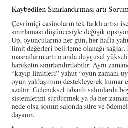
Kaybedilen Sınırlandırması artı Soru
Çevrimiçi casinoların tek farklı artısı is
sınırlaması düşüncesiyle değişik opsiyo
Up, oyuncularına her gün, her hafta yahu
limit değerleri belirleme olanağı sağlar.
masrafların artı o anda duygusal yüksel
hareketin sınırlandırılabilir. Aynı zama
“kayıp limitleri” yahut “oyun zamanı uya
oyun yaklaşımını destekleyerek kumar esa
azaltır. Geleneksel tabanlı salonlarda b
sistemlerini sürdürmek ya da her zaman
nede olsa somut salonda süre ve ödemele
dayanır.