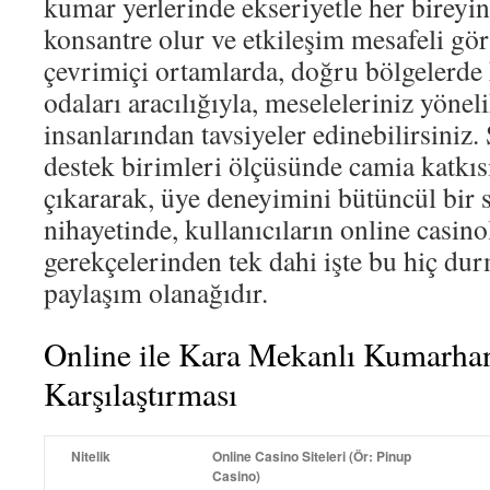
kumar yerlerinde ekseriyetle her bireyi
konsantre olur ve etkileşim mesafeli gör
çevrimiçi ortamlarda, doğru bölgelerde
odaları aracılığıyla, meseleleriniz yöne
insanlarından tavsiyeler edinebilirsiniz
destek birimleri ölçüsünde camia katkısı
çıkararak, üye deneyimini bütüncül bir 
nihayetinde, kullanıcıların online casin
gerekçelerinden tek dahi işte bu hiç dur
paylaşım olanağıdır.
Online ile Kara Mekanlı Kumarhan
Karşılaştırması
Nitelik
Online Casino Siteleri (Ör: Pinup
Casino)