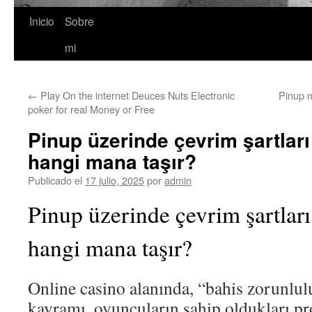
Inicio
Sobre
Saltar
mi
al
contenido
←
Play On the internet Deuces Nuts Electronic
Pinup 
poker for real Money or Free
Pinup üzerinde çevrim şartları
hangi mana taşır?
Publicado el
17 julio, 2025
por
admin
Pinup üzerinde çevrim şartları
hangi mana taşır?
Online casino alanında, “bahis zorunlu
kavramı, oyuncuların sahip oldukları p