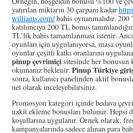
Örneğin, hoşgeldin bonusu %100 ve çevr
yatırılan miktarın 30 çarpanı kadar
http
williams.com/
bahis oynanmalıdır. 200 
katılımcıya 200 TL bonus tanımlandığı
TL’lik bahis tamamlanması istenir. Anc
oyunları için uygulanıyorsa, masa oyunla
oyunlar çeşitli katkı oranlarına uygulan
pinup çevrimiçi
sitesinde her bonusun k
Pinup Türkiye giri
okumanız beklenir.
sonra, kullanıcı panelinden aktif bonusl
net olarak inceleyebilirsiniz.
Promosyon kategori içinde bedava çevri
nakit ekleme bonusları bulunur. Hepsi 
koşullarına uygulanır. Örnek olarak, fre
kampanyalarında sadece alınan para bahis