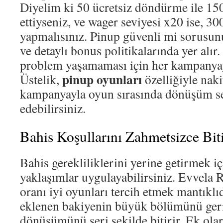
Diyelim ki 50 ücretsiz döndürme ile 150
ettiyseniz, ve wager seviyesi x20 ise, 
yapmalısınız. Pinup güvenli mi sorusunu
ve detaylı bonus politikalarında yer alır.
problem yaşamaması için her kampanyayı 
pinup oyunları
Üstelik,
özelliğiyle naki
kampanyayla oyun sırasında dönüşüm se
edebilirsiniz.
Bahis Koşullarını Zahmetsizce Bit
Bahis gerekliliklerini yerine getirmek iç
yaklaşımlar uygulayabilirsiniz. Evvela 
oranı iyi oyunları tercih etmek mantıklı
eklenen bakiyenin büyük bölümünü geri
dönüşümünü seri şekilde bitirir. Ek ola