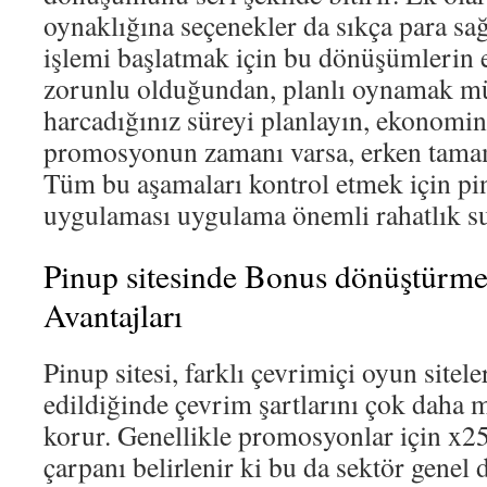
oynaklığına seçenekler da sıkça para sa
işlemi başlatmak için bu dönüşümlerin
zorunlu olduğundan, planlı oynamak m
harcadığınız süreyi planlayın, ekonomin
promosyonun zamanı varsa, erken tama
Tüm bu aşamaları kontrol etmek için pi
uygulaması uygulama önemli rahatlık s
Pinup sitesinde Bonus dönüştürme
Avantajları
Pinup sitesi, farklı çevrimiçi oyun sitel
edildiğinde çevrim şartlarını çok daha m
korur. Genellikle promosyonlar için x2
çarpanı belirlenir ki bu da sektör genel 