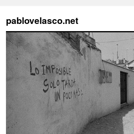
pablovelasco.net