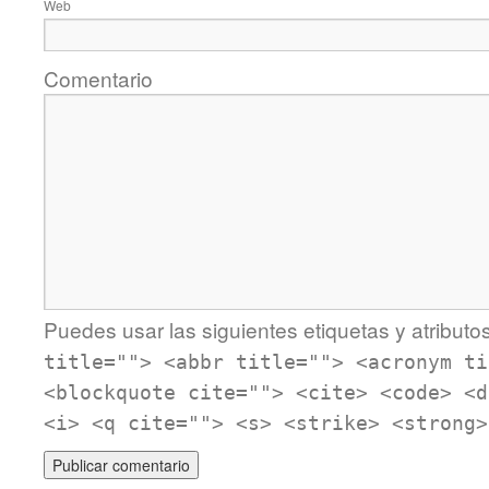
Web
Comentario
Puedes usar las siguientes etiquetas y atributo
title=""> <abbr title=""> <acronym ti
<blockquote cite=""> <cite> <code> <d
<i> <q cite=""> <s> <strike> <strong>