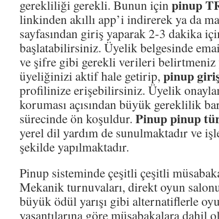
pinup TR
gerekliliği gerekli. Bunun için
linkinden akıllı app’i indirerek ya da m
sayfasından giriş yaparak 2-3 dakika iç
başlatabilirsiniz. Üyelik belgesinde ema
ve şifre gibi gerekli verileri belirtmeni
pinup giri
üyeliğinizi aktif hale getirip,
profilinize erişebilirsiniz. Üyelik onay
koruması açısından büyük gereklilik bar
Pinup pinup tü
sürecinde ön koşuldur.
yerel dil yardım de sunulmaktadır ve iş
şekilde yapılmaktadır.
Pinup sisteminde çeşitli çeşitli müsabak
Mekanik turnuvaları, direkt oyun salonu
büyük ödül yarışı gibi alternatiflerle oy
yaşantılarına göre müsabakalara dahil ol