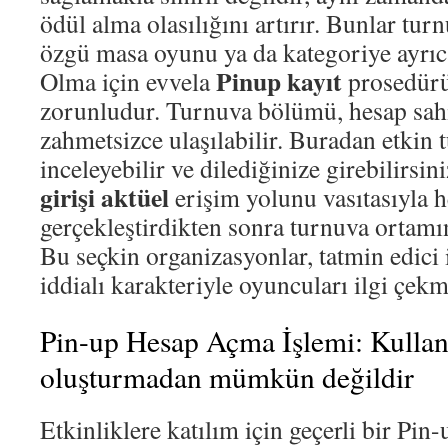
ödül alma olasılığını artırır. Bunlar turnu
özgü masa oyunu ya da kategoriye ayrıc
Pinup kayıt
Olma için evvela
prosedür
zorunludur. Turnuva bölümü, hesap sa
zahmetsizce ulaşılabilir. Buradan etkin 
inceleyebilir ve dilediğinize girebilirsin
girişi aktüel
erişim yolunu vasıtasıyla h
gerçekleştirdikten sonra turnuva ortamın
Bu seçkin organizasyonlar, tatmin edici 
iddialı karakteriyle oyuncuları ilgi çekm
Pin-up Hesap Açma İşlemi: Kullan
oluşturmadan mümkün değildir
Etkinliklere katılım için geçerli bir Pin-