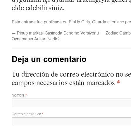
elde edebilirsiniz.
Esta entrada fue publicada en
PinUp Giriş
. Guarda el
enlace pe
←
Pinup markası Casinoda Deneme Versiyonu
Zodiac Gambli
Oynamanın Artıları Nedir?
Deja un comentario
Tu dirección de correo electrónico no se
*
campos necesarios están marcados
Nombre
*
Correo electrónico
*