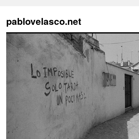
pablovelasco.net