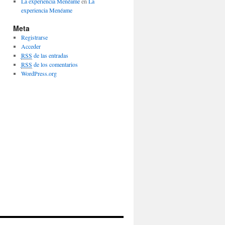
La experiencia Menéame
en
La
experiencia Menéame
Meta
Registrarse
Acceder
RSS
de las entradas
RSS
de los comentarios
WordPress.org