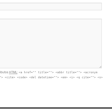
ributos
HTML
:
<a href="" title=""> <abbr title=""> <acronym
"> <cite> <code> <del datetime=""> <em> <i> <q cite=""> <s>