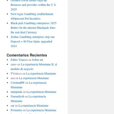
Greatest Local casino Sign-up
Bonuses and provides within the U S.
2025
Newvegas Gambling establishment
400percent Put Incentive
Black-jack Gambling enterprises 2025
Better On the internet Blackjack Sites
the real deal Currency
Zodiac Gambling enterprise step one
Deposit = 80 Free Spins upgraded
2024
Comentarios Recientes
Pablo Velasco
en
Sobre mi
nano
en
La experiencia Menéame II, el
modelo de negocio
PVelasco
en
La experiencia Menéame
ana
en
La experiencia Menéame
CristinaBW
en
La experiencia
Menéame
minipunk
en
La experiencia Menéame
Naruedyoh
en
La experiencia
Menéame
car
en
La experiencia Menéame
Prometeo
en
La experiencia Menéame