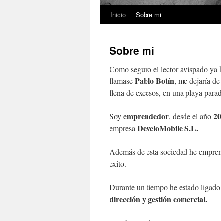
Inicio
Sobre mi
Saltar
al
Sobre mi
contenido
Como seguro el lector avispado ya
Pablo Botín
llamase
, me dejaría de
llena de excesos, en una playa para
mprendedor
20
Soy e
, desde el año
DeveloMobile S.L.
empresa
Además de esta sociedad he empren
exito.
Durante un tiempo he estado ligado
dirección y gestión comercial.