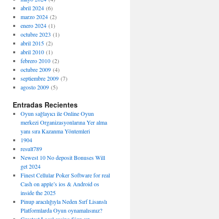
abril 2024
(6)
marzo 2024
(2)
enero 2024
(1)
octubre 2023
(1)
abril 2015
(2)
abril 2010
(1)
febrero 2010
(2)
octubre 2009
(4)
septiembre 2009
(7)
agosto 2009
(5)
Entradas Recientes
Oyun sağlayıcı ile Online Oyun
merkezi Organizasyonlarına Yer alma
yanı sıra Kazanma Yöntemleri
1904
result789
Newest 10 No deposit Bonuses Will
get 2024
Finest Cellular Poker Software for real
Cash on apple’s ios & Android os
inside the 2025
Pinup aracılığıyla Neden Sırf Lisanslı
Platformlarda Oyun oynamalısınız?