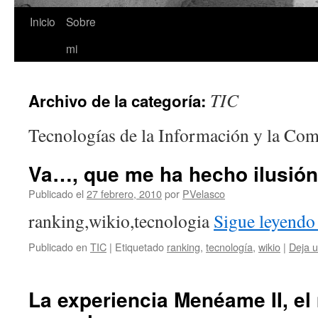
Inicio
Sobre
Saltar
mi
al
contenido
TIC
Archivo de la categoría:
Tecnologías de la Información y la Co
Va…, que me ha hecho ilusión 
Publicado el
27 febrero, 2010
por
PVelasco
ranking,wikio,tecnologia
Sigue leyend
Publicado en
TIC
|
Etiquetado
ranking
,
tecnología
,
wikio
|
Deja 
La experiencia Menéame II, el