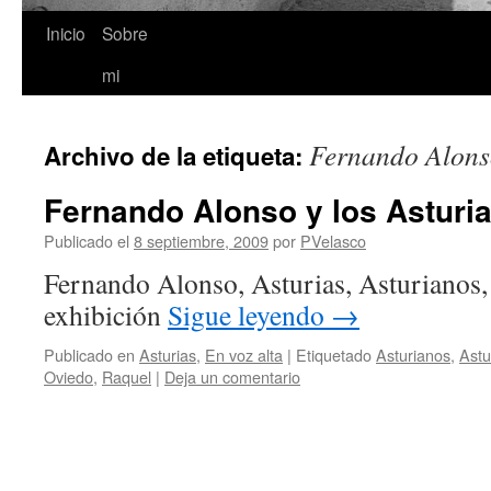
Inicio
Sobre
Saltar
mi
al
contenido
Fernando Alon
Archivo de la etiqueta:
Fernando Alonso y los Asturi
Publicado el
8 septiembre, 2009
por
PVelasco
Fernando Alonso, Asturias, Asturianos,
exhibición
Sigue leyendo
→
Publicado en
Asturias
,
En voz alta
|
Etiquetado
Asturianos
,
Astu
Oviedo
,
Raquel
|
Deja un comentario