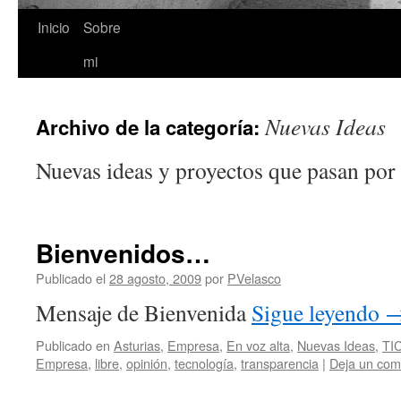
Inicio
Sobre
Saltar
mi
al
contenido
Nuevas Ideas
Archivo de la categoría:
Nuevas ideas y proyectos que pasan por
Bienvenidos…
Publicado el
28 agosto, 2009
por
PVelasco
Mensaje de Bienvenida
Sigue leyendo
Publicado en
Asturias
,
Empresa
,
En voz alta
,
Nuevas Ideas
,
TI
Empresa
,
libre
,
opinión
,
tecnología
,
transparencia
|
Deja un com