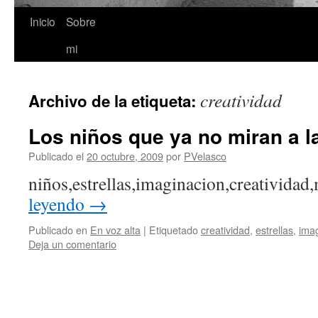
Inicio
Sobre
Saltar
mi
al
contenido
creatividad
Archivo de la etiqueta:
Los niños que ya no miran a la
Publicado el
20 octubre, 2009
por
PVelasco
niños,estrellas,imaginacion,creativid
leyendo
→
Publicado en
En voz alta
|
Etiquetado
creatividad
,
estrellas
,
ima
Deja un comentario