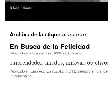
Inicio
Sobre
Saltar
mi
al
contenido
innovar
Archivo de la etiqueta:
En Busca de la Felicidad
Publicado el
28 septiembre, 2009
por
PVelasco
emprendedor, miedos, innovar, objetiv
Publicado en
Empresa
,
En voz alta
,
TIC
|
Etiquetado
emprende
un comentario